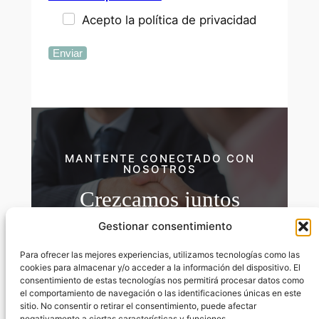
Acepto la política de privacidad
Enviar
MANTENTE CONECTADO CON
NOSOTROS
Crezcamos juntos
Gestionar consentimiento
Conéctate con nosotros para explorar
cómo podemos hacer realidad tu visión.
Para ofrecer las mejores experiencias, utilizamos tecnologías como las
Únete a nosotros para dar forma al futuro.
cookies para almacenar y/o acceder a la información del dispositivo. El
consentimiento de estas tecnologías nos permitirá procesar datos como
Ponte en contacto
Hazte Socio
el comportamiento de navegación o las identificaciones únicas en este
sitio. No consentir o retirar el consentimiento, puede afectar
negativamente a ciertas características y funciones.