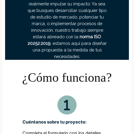
realmente impulse su impacto. Ya sea
que busques desarrollar cualquier tipo
de estudio de mercado, potenciar tu
marca, o implementar procesos de
innovación, nuestro trabajo siempre
estará alineado con la
norma ISO
20252:2019
, estamos aquí para diseñar
una propuesta a la medida de tus
necesidades.
¿Cómo funciona?
Cuéntanos sobre tu proyecto:
Completa el formulario con los detalles