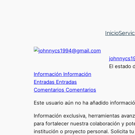
Inicio
Servic
johnnycs1
El estado 
Información
Información
Entradas
Entradas
Comentarios
Comentarios
Este usuario aún no ha añadido información
Información exclusiva, herramientas avan
para fortalecer nuestra colaboración y pot
institución o proyecto personal. Solicita t