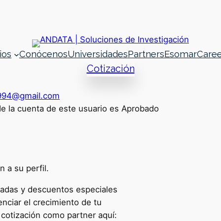
ios
Conócenos
Universidades
Partners
Esomar
Caree
Cotización
994@gmail.com
de la cuenta de este usuario es Aprobado
 a su perfil.
zadas y descuentos especiales
enciar el crecimiento de tu
u cotización como partner aquí: